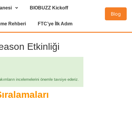
anesi
BIOBUZZ Kickoff
Blog
eme Rehberi
FTC’ye İlk Adım
ason Etkinliği
kımların incelemelerini önemle tavsiye ederiz.
ıralamaları