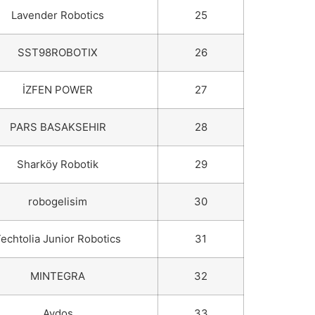
Lavender Robotics
25
SST98ROBOTIX
26
İZFEN POWER
27
PARS BASAKSEHIR
28
Sharköy Robotik
29
robogelisim
30
echtolia Junior Robotics
31
MINTEGRA
32
Aydos
33