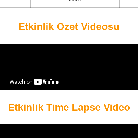
Etkinlik Özet Videosu
Etkinlik Time Lapse Video