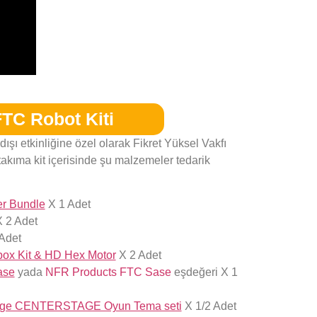
FTC Robot Kiti
ışı etkinliğine özel olarak Fikret Yüksel Vakfı
r takıma kit içerisinde şu malzemeler tedarik
r Bundle
X 1 Adet
 2 Adet
Adet
box Kit & HD Hex Motor
X 2 Adet
ase
yada
NFR Products FTC Sase
eşdeğeri X 1
nge CENTERSTAGE Oyun Tema seti
X 1/2 Adet