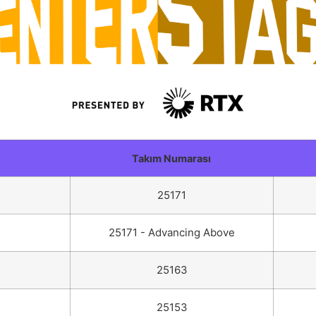
Takım Numarası
25171
25171 - Advancing Above
25163
25153