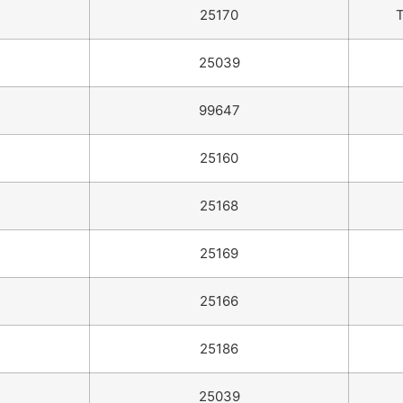
25170
T
25039
99647
25160
25168
25169
25166
25186
25039