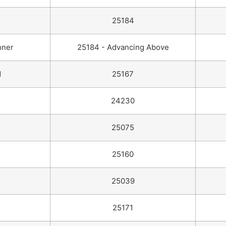
25184
nner
25184 - Advancing Above
d
25167
24230
25075
25160
25039
25171