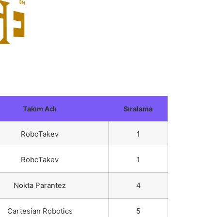
Takım Adı
Sıralama
RoboTakev
1
RoboTakev
1
Nokta Parantez
4
Cartesian Robotics
5