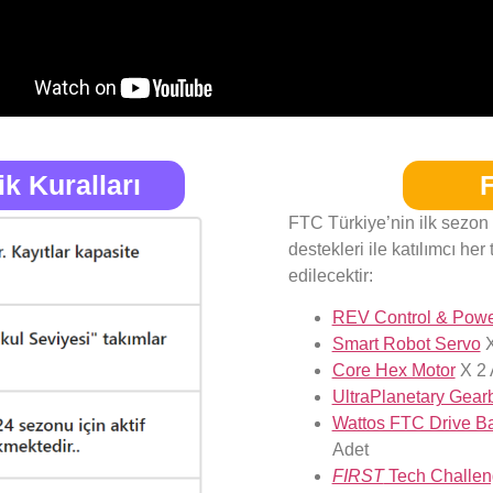
k Kuralları
FTC Türkiye’nin ilk sezon d
destekleri ile katılımcı he
edilecektir:
REV Control & Powe
Smart Robot Servo
X
Core Hex Motor
X 2 
UltraPlanetary Gear
Wattos FTC Drive B
Adet
FIRST
Tech Challe