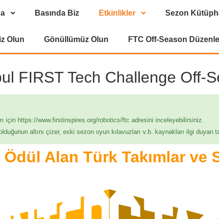
da
Basında Biz
Etkinlikler
Sezon Kütüph
iz Olun
Gönüllümüz Olun
FTC Off-Season Düzenl
bul FIRST Tech Challenge Off-Se
ı için https://www.firstinspires.org/robotics/ftc adresini inceleyebilirsiniz.
ğunun altını çizer, eski sezon oyun kılavuzları v.b. kaynakları ilgi duyan ta
Ödül Alan Türk Takımlar ve S