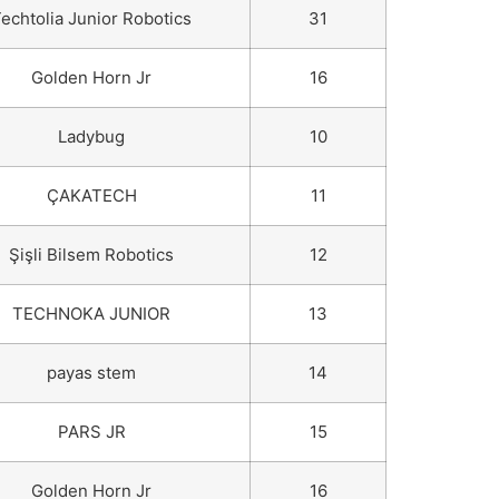
echtolia Junior Robotics
31
Golden Horn Jr
16
Ladybug
10
ÇAKATECH
11
Şişli Bilsem Robotics
12
TECHNOKA JUNIOR
13
payas stem
14
PARS JR
15
Golden Horn Jr
16