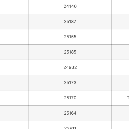
24140
25187
25155
25185
24932
25173
25170
T
25164
23911