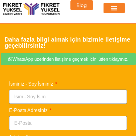
Blog
Daha fazla bilgi almak için bizimle iletişime
geçebilirsiniz!
WhatsApp üzerinden iletişime geçmek için lütfen tıklayınız.
İsminiz - Soy İsminiz
E-Posta Adresiniz