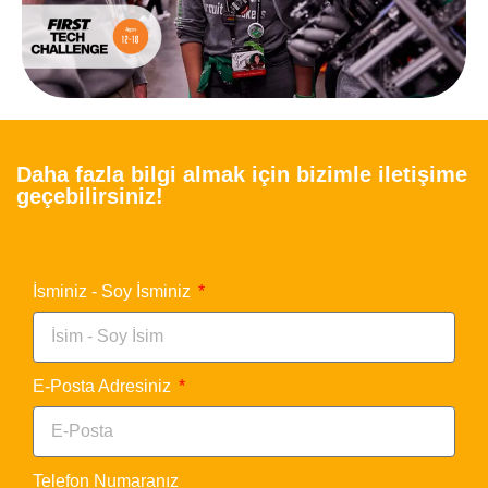
Daha fazla bilgi almak için bizimle iletişime
geçebilirsiniz!
İsminiz - Soy İsminiz
E-Posta Adresiniz
Telefon Numaranız