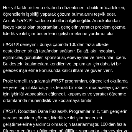
Her yıl farklı bir tema etrafında düzenlenen robotik mücadeleleri,
öğrencilerin işbirliği yaparak çözüm bulmalarını teşvik eder.
Ancak
FIRST
®
, sadece robotlarla ilgili değildir. Anaokulundan
liseye kadar olan programları, gençlerin yaratıcı problem çözme,
liderlik ve iletişim becerilerini geliştirmelerine yardımcı olur.
FIRST®
deneyimi, dünya çapında 100’den fazla ülkede
desteklenen bir ağ tarafından sağlanır. Bu ağ, akıl hocaları,
eğitimciler, gönüllüler, sponsorlar, ebeveynler ve mezunları içerir.
Bu destek, katılımcılara kendileri ve toplumları için daha iyi bir
gelecek inşa etme konusunda kalıcı ilham ve güven verir.
Proje temelli, uygulamalı
FIRST
programları, öğrencileri okullarda
ve yerel topluluklarda, yıllık temalı bir robotik mücadeleyi çözmek
için işbirliği yapacakları eğlenceli, kapsayıcı ve yaratıcı öğrenme
ortamlarında mühendislik ve kodlamaya tanıtır.
FIRST
, Robotdan Daha Fazlası®. Programlarımız, tüm gençlerin
yaratıcı problem çözme, liderlik ve iletişim becerileri
geliştirmelerine yardımcı olmak için tasarlanmıştır. 100’den fazla
ülkede mentörler, eğitimciler, gönüllüler, sponsorlar, ebeveynler ve